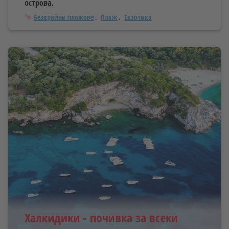
острова.
Тагове
Безкрайни плажове
Плаж
Екзотика
Халкидики - почивка за всеки