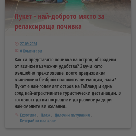
Пукет - най-доброто място за
релаксираща почивка
Публикуван
27.09.2024
Започнете дискусията
0 Коментари
Как си представяте почивка на остров, обградени
от всички възможни удобства? Звучи като
вълшебно преживяване, което предизвиква
вълнение и безброй положителни емоции, нали?
Пукет е най-големият остров на Тайланд и една
сред най-атрактивните туристически дестинации, в
готовност да ви посрещне и да реализира дори
най-смелите ви желания.
Тагове
Екзотика
Плаж
Далечни пътувания
Безкрайни плажове