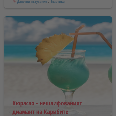
Тагове
Далечни пътувания
Екзотика
Кюрасао - нешлифованият
диамант на Карибите