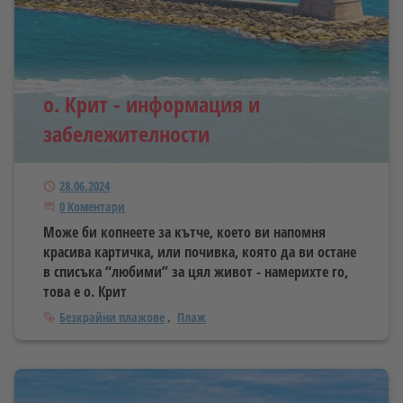
о. Крит - информация и
забележителности
Публикуван
28.06.2024
Започнете дискусията
0 Коментари
Може би копнеете за кътче, което ви напомня
красива картичка, или почивка, която да ви остане
в списъка “любими” за цял живот - намерихте го,
това е о. Крит
Тагове
Безкрайни плажове
Плаж