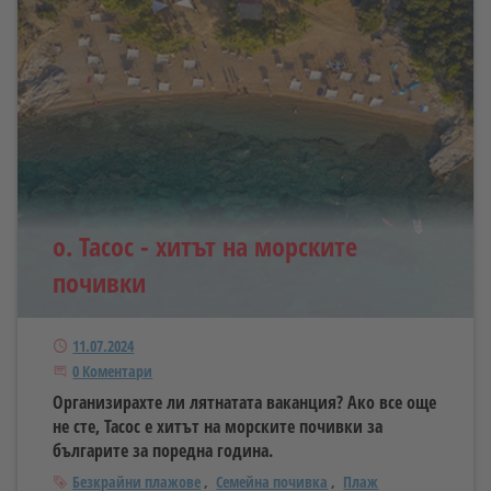
о. Тасос - хитът на морските
почивки
Публикуван
11.07.2024
Започнете дискусията
0 Коментари
Организирахте ли лятнатата ваканция? Ако все още
не сте, Тасос е хитът на морските почивки за
българите за поредна година.
Тагове
Безкрайни плажове
Семейна почивка
Плаж