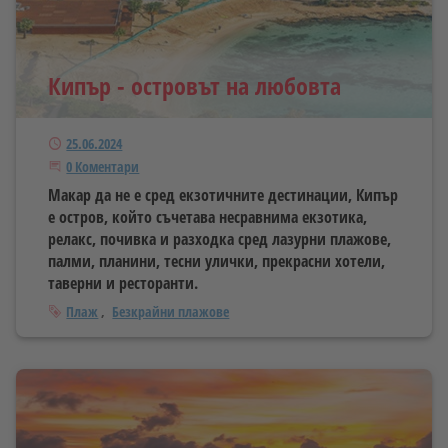
Кипър - островът на любовта
Публикуван
25.06.2024
Започнете дискусията
0 Коментари
Макар да не е сред екзотичните дестинации, Кипър
е остров, който съчетава несравнима екзотика,
релакс, почивка и разходка сред лазурни плажове,
палми, планини, тесни улички, прекрасни хотели,
таверни и ресторанти.
Тагове
Плаж
Безкрайни плажове