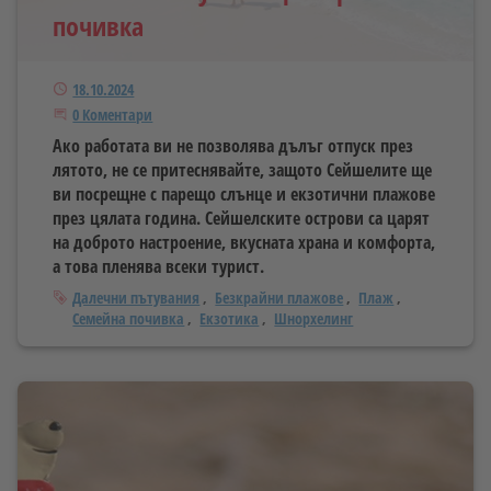
почивка
Публикуван
18.10.2024
Започнете дискусията
0 Коментари
Ако работата ви не позволява дълъг отпуск през
лятото, не се притеснявайте, защото Сейшелите ще
ви посрещне с парещо слънце и екзотични плажове
през цялата година. Сейшелските острови са царят
на доброто настроение, вкусната храна и комфорта,
а това пленява всеки турист.
Тагове
Далечни пътувания
Безкрайни плажове
Плаж
Семейна почивка
Екзотика
Шнорхелинг