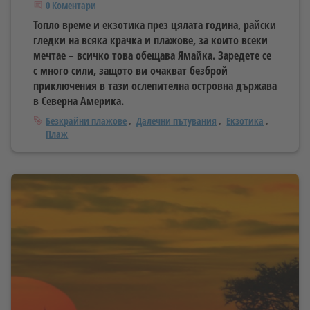
Започнете дискусията
0 Коментари
Топло време и екзотика през цялата година, райски
гледки на всяка крачка и плажове, за които всеки
мечтае – всичко това обещава Ямайка. Заредете се
с много сили, защото ви очакват безброй
приключения в тази ослепителна островна държава
в Северна Америка.
Тагове
Безкрайни плажове
Далечни пътувания
Екзотика
Плаж