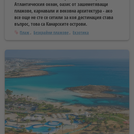
Атлантическия океан, оазис от зашеметяващи
плажове, карнавали и вековна архитектура - ако
все още не сте се сетили за коя дестинация става
въпрос, това са Канарските острови.
Тагове
Плаж
Безкрайни плажове
Екзотика