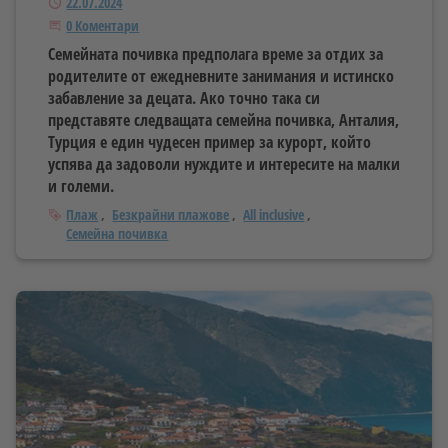
Публикуван
22.07.2024
Започнете дискусията
0 Коментари
Семейната почивка предполага време за отдих за
родителите от ежедневните занимания и истинско
забавление за децата. Ако точно така си
представяте следващата семейна почивка, Анталия,
Турция е един чудесен пример за курорт, който
успява да задоволи нуждите и интересите на малки
и големи.
Тагове
Плаж
Безкрайни плажове
All inclusive
Семейна почивка