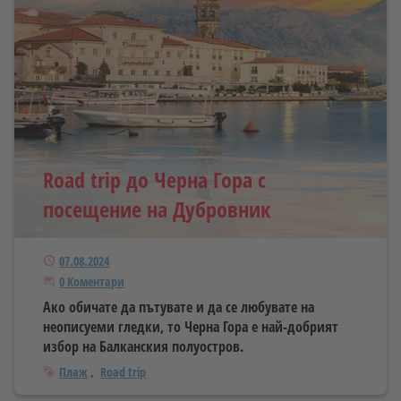
Road trip до Черна Гора с
посещение на Дубровник
Публикуван
07.08.2024
Започнете дискусията
0 Коментари
Ако обичате да пътувате и да се любувате на
неописуеми гледки, то Черна Гора е най-добрият
избор на Балканския полуостров.
Тагове
Плаж
Road trip