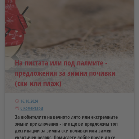
На пистата или под палмите -
предложения за зимни почивки
(ски или плаж)
Публикуван
16.10.2024
Започнете дискусията
0 Коментари
За любителите на вечното лято или екстремните
зимни приключения - ние ще ви предложим топ
дестинации за зимни ски почивки или зимен
екзотичен релакс. Помислете добре преди да се