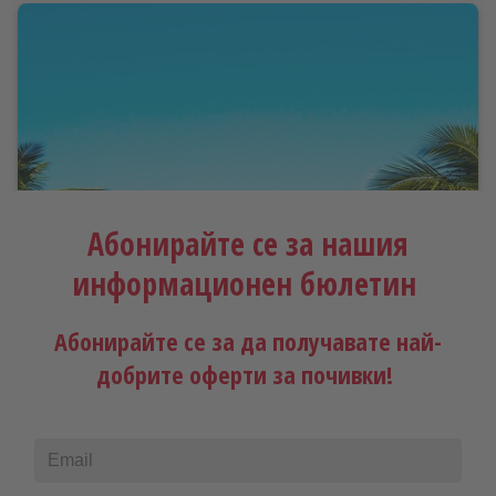
Абонирайте се за нашия
информационен бюлетин
Абонирайте се за да получавате най-
Куба - коктейл от неповторими
добрите оферти за почивки!
емоции
Публикуван
16.08.2024