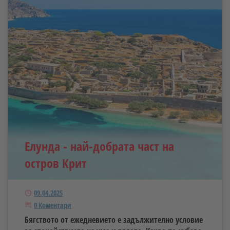
Елунда - най-добрата част на
остров Крит
Публикуван
09.04.2025
Започнете дискусията
0 Коментари
Бягството от ежедневието е задължително условие