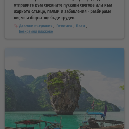
отправите към снежните пухкави снегове или към
жаркото слънце, палми и забавления - разбираме
ви, че изборът ще бъде труден.
Тагове
Далечни пътувания
Екзотика
Плаж
Безкрайни плажове