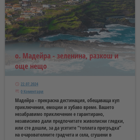
о. Мадейра - зеленина, разкош и
още нещо
Публикуван
22.07.2024
Започнете дискусията
0 Коментари
Мадейра - прекрасна дестинация, обещаваща куп
приключения, емоции и хубаво време. Вашето
незабравимо приключение е гарантирано,
независимо дали предпочитате живописни гледки,
или сте дошли, за да усетите “топлата прегръдка”
на очарователните градчета и села, сгушени в