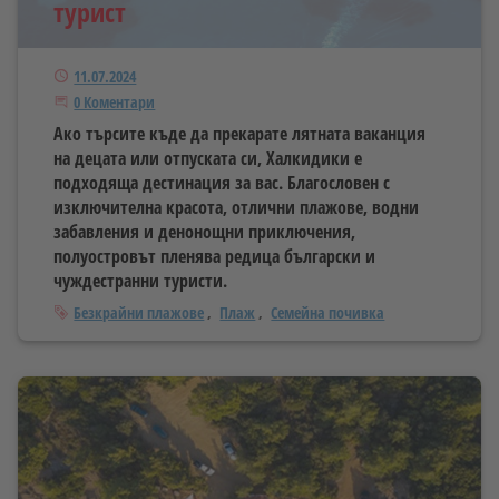
турист
Публикуван
11.07.2024
Започнете дискусията
0 Коментари
Ако търсите къде да прекарате лятната ваканция
на децата или отпуската си, Халкидики е
подходяща дестинация за вас. Благословен с
изключителна красота, отлични плажове, водни
забавления и денонощни приключения,
полуостровът пленява редица български и
чуждестранни туристи.
Тагове
Безкрайни плажове
Плаж
Семейна почивка