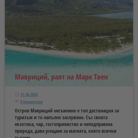
Мавриций, раят на Марк Твен
Публикуван
31.10.2024
Започнете дискусията
0 Коментари
Остров Мавриций несъмнено е топ дестинация за
туризъм и то напълно заслужено. Със своята
екзотика, чар, гостоприемство и неподправена
природа, дава усещане за магията, която всички
търсим.