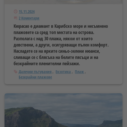
Публикуван
15.11.2024
Присъединете се към дискусията
2 Коментари
Кюрасао е диамант в Карибско море и несъмнено
плажовете са сред топ местата на острова.
Разполага с над 30 плажа, някои от които
девствени, а други, осигуряващи пълен комфорт.
Насладете се на ярките синьо-зелени нюанси,
сливащи се с блясъка на белите пясъци и на
безкрайните пленителни пейзажи.
Тагове
Далечни пътувания
Екзотика
Плаж
Безкрайни плажове