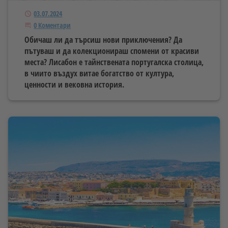
Публикуван
03.07.2024
Започнете дискусията
0 Коментари
Обичаш ли да търсиш нови приключения? Да
пътуваш и да колекционираш спомени от красиви
места? Лисабон е тайнствената португалска столица,
в чиито въздух витае богатство от култура,
ценности и вековна история.