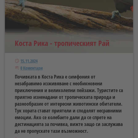
Коста Рика - тропическият Рай
Публикуван
15.11.2024
Започнете дискусията
0 Коментари
Почивката в Коста Рика е симфония от
незабравимо изживяване с необикновени
приключения и великолепни пейзажи. Туристите са
приятно изненадани от тропическата природа и
разнообразие от интересни животински обитатели.
Тук хората стават приятели и споделят несравними
емоции. Ако се колебаете дали да се спрете на
дестинацията за почивка, вижте защо си заслужава
да не пропускате тази възможност.