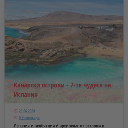
Канарски острови - 7-те чудеса на
Испания
Публикуван
26.06.2024
Започнете дискусията
0 Коментари
Испания и необятния ѝ архипелаг от острови в