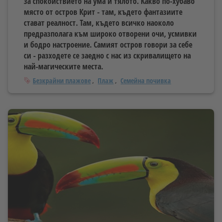
за спокойствието на ума и тялото. Какво по-хубаво
място от остров Крит - там, където фантазиите
стават реалност. Там, където всичко наоколо
предразполага към широко отворени очи, усмивки
и бодро настроение. Самият остров говори за себе
си - разходете се заедно с нас из скривалището на
най-магическите места.
Тагове
Безкрайни плажове
Плаж
Семейна почивка