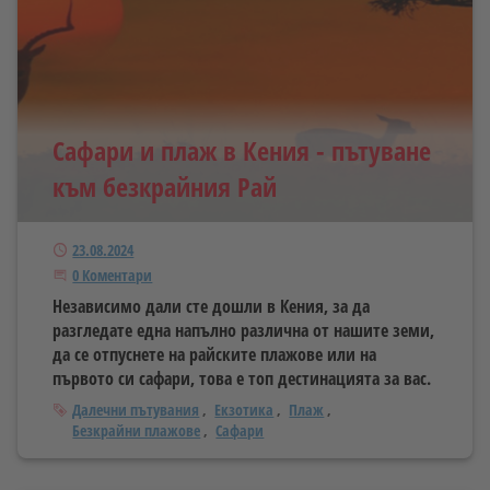
Сафари и плаж в Кения - пътуване
към безкрайния Рай
Публикуван
23.08.2024
Започнете дискусията
0 Коментари
Независимо дали сте дошли в Кения, за да
разгледате една напълно различна от нашите земи,
да се отпуснете на райските плажове или на
първото си сафари, това е топ дестинацията за вас.
Тагове
Далечни пътувания
Екзотика
Плаж
Безкрайни плажове
Сафари