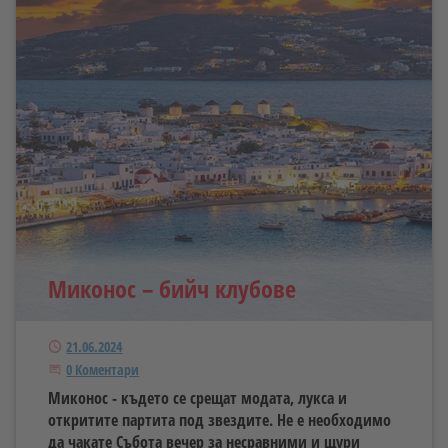
Миконос – бийч клубове
Публикуван
21.06.2024
Започнете дискусията
0 Коментари
Миконос - където се срещат модата, лукса и
откритите партита под звездите. Не е необходимо
да чакате Събота вечер за несравними и щури