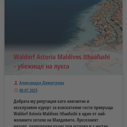
Waldorf Astoria Maldives Ithaafushi
- убежище на лукса
Автор
Александра Димитрова
Публикуван
08.07.2025
Добрата му репутация като елегантен и
ексклузивен курорт за взискателни гости превръща
Waldorf Astoria Maldives Ithaafushi в един от най-
желаните хотели на Малдивите. Луксозният
ризорт, разположен върху три острова и с частен