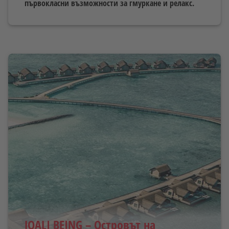
първокласни възможности за гмуркане и релакс.
JOALI BEING – Островът на