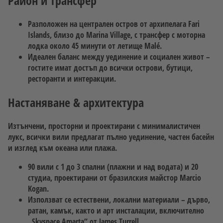
Район и трансфер
Разположен на централен остров от архипелага Fari
Islands, близо до Marina Village, с трансфер с моторна
лодка около 45 минути от летище Malé.
Идеален баланс между уединение и социален живот –
гостите имат достъп до всички острови, бутици,
ресторанти и интеракции.
Настаняване & архитектура
Изтънчени, просторни и проектирани с минималистичен
лукс, всички вили предлагат пълно уединение, частен басейн
и изглед към океана или плажа.
90 вили с 1 до 3 спални (плажни и над водата) и 20
студиа, проектирани от бразилския майстор Marcio
Kogan.
Използват се естествени, локални материали – дърво,
ратан, камък, както и арт инсталации, включително
„Skyspace Amarta“ от James Turrell.