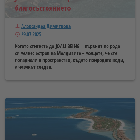
благосъстоянието
Автор
Александра Димитрова
Публикуван
29.07.2025
Когато стигнете до JOALI BEING – първият по рода
си уелнес остров на Малдивите – усещате, че сте
попаднали в пространство, където природата води,
а човекът следва.