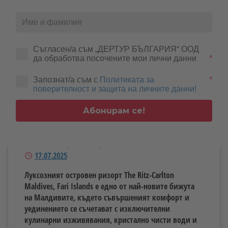
Съгласен/а съм „ДЕРТУР БЪЛГАРИЯ“ ООД 
да обработва посочените мои лични данни
*
Малдивите от ново измерение –
Запознат/а съм с
Политиката за
*
поверителност и защита на личните данни!
открийте съвършенството в Ritz-
Carlton
Абонирам се!
Автор
Александра Димитрова
Публикуван
17.07.2025
Луксозният островен ризорт The Ritz-Carlton
Maldives, Fari Islands е едно от най-новите бижута
на Малдивите, където съвършеният комфорт и
уединението се съчетават с изключителни
кулинарни изживявания, кристално чисти води и