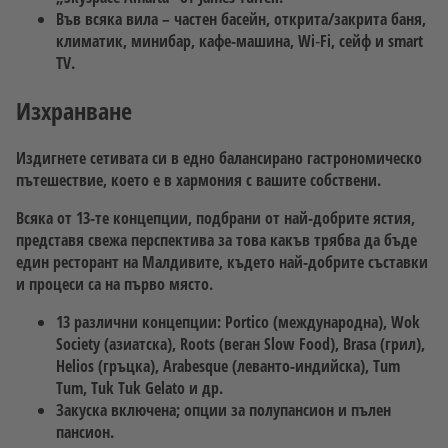
Във всяка вила – частен басейн, открита/закрита баня,
климатик, минибар, кафе-машина, Wi‑Fi, сейф и smart
TV.
Изхранване
Издигнете сетивата си в едно балансирано гастрономическо
пътешествие, което е в хармония с вашите собствени.
Всяка от 13-те концепции, подбрани от най-добрите ястия,
представя свежа перспектива за това какъв трябва да бъде
един ресторант на Малдивите, където най-добрите съставки
и процеси са на първо място.
13 различни концепции: Portico (международна), Wok
Society (азиатска), Roots (веган Slow Food), Brasa (грил),
Helios (гръцка), Arabesque (ле­ванто-индийска), Tum
Tum, Tuk Tuk Gelato и др.
Закуска включена; опции за полупансион и пълен
пансион.