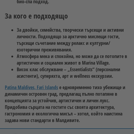
био-спа подход.
За кого е подходящо
За двойки, семейства, творчески търсещи и активни
личности. Подходящо за арктично мислещи гости,
търсещи съчетание между релакс и културни/
езотерични преживявания.
Атмосфера мека и спокойна, но може да се потопите в
артистичен и социален живот в Marina Village.
Висок клас обслужване – „Essentialists“ (персонални
асистенти), суперяхта, арт и wellness екскурзии.
Patina Maldives, Fari Islands
е едновременно тихо убежище и
динамичен островен град, предлагащ пълно потапяне в
концепцията за устойчив, артистичен и личен лукс.
Придобива сърцата на гостите със своята архитектура,
гастрономия и екологична мисъл – хотел, който наистина
задава нови стандарти в Малдивите.