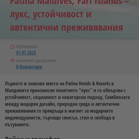
Patina Maldives, Fari Islands –
лукс, устойчивост и
автентични преживявания
Публикуван
01.07.2025
Започнете дискусията
0 Коментари
Първото и знаково място на Patina Hotels & Resorts в
Малдивите преосмисля понятието "лукс" и го обвързва с
устойчивост, социалност и новаторски подход. Симбиозата
между модерен дизайн, природна среда и автентични
преживявания го превръща в магнит за модерните
индивидуалисти, търсещи смисъл, стил и свобода в
пътуването.