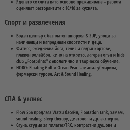
Яденето се счита като основно преживяване – ревюта
оценяват ресторантите с 10/10 за кухнята.
Спорт и развлечения
Воден център с безплатен шнорхел & SUP, уроци за
начинаещи и напреднали спортисти и деца.
Фитнес, ежедневна йога, тенис и падъл кортове,
плажен волейбол, кино на открито, лагерен огън и kids
club „Footprints“ с екологично и творческо обучение.
НОВО
: Floating Golf и Ocean Pearl – мини-субмарина,
фермерски турове, Art & Sound Healing.
СПА & уелнес
Flow Spa предлага Watsu басейн, Floatation tank, хамам,
sound healing, sleep therapy, диетолог и др. експерти.
Сауна, студиа за пилатес/TRX, контрастни душове и