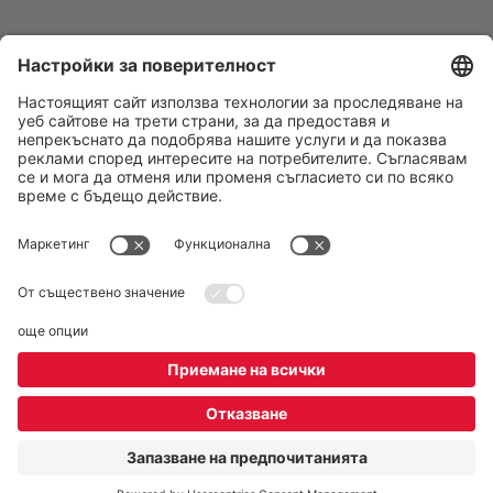
Последвайте ни:
DERTOUR Bulgaria
За нас
Екип
Kонтакти
REWE Group Hintbox
Полезна информация